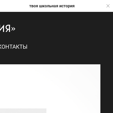
твоя школьная история
твоя школьн
КОНТАКТЫ